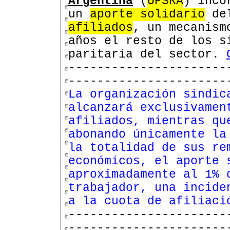
Argentina
(
UPSRA
) inco
un
aporte solidario
de
afiliados
, un mecanism
años el resto de los s
paritaria del sector.
----------------------
----------------------
La organización sindic
alcanzará exclusivamen
afiliados, mientras qu
abonando únicamente la
la totalidad de sus re
económicos, el aporte 
aproximadamente al 1% 
trabajador, una incide
a la cuota de afiliaci
----------------------
----------------------