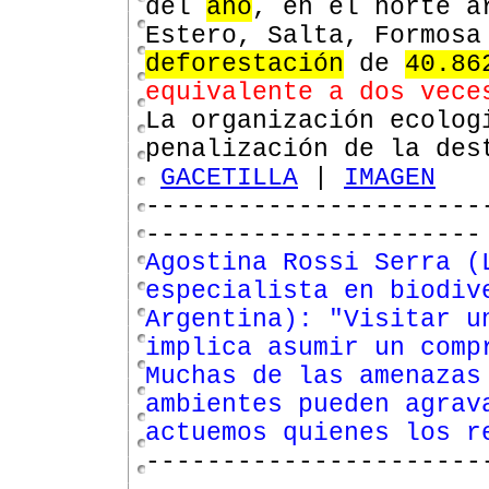
del
año
, en el norte a
Estero, Salta, Formosa
deforestación
de
40.86
equivalente a dos vece
La organización ecolog
penalización de la des
GACETILLA
|
IMAGEN
----------------------
----------------------
Agostina Rossi Serra (
especialista en biodiv
Argentina): "Visitar u
implica asumir un comp
Muchas de las amenazas
ambientes pueden agrav
actuemos quienes los r
----------------------