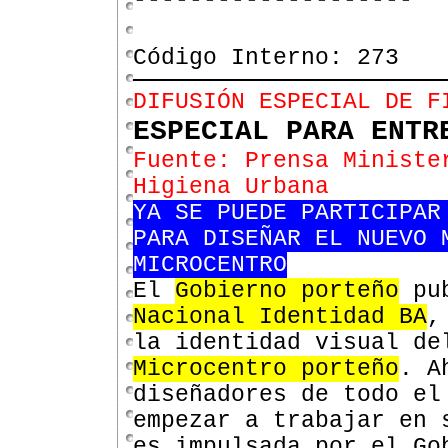
--------------------
Código Interno: 273
DIFUSIÓN ESPECIAL DE F
ESPECIAL PARA ENTR
Fuente: Prensa Ministe
Higiena Urbana
YA SE PUEDE PARTICIPAR
PARA DISEÑAR EL NUEVO 
MICROCENTRO
El
Gobierno porteño
pub
Nacional Identidad BA
,
la identidad visual de
Microcentro porteño
. A
diseñadores de todo el
empezar a trabajar en 
es impulsada por el Go