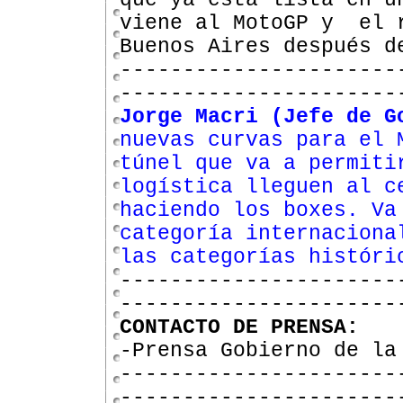
que ya está lista en u
viene al MotoGP y el r
Buenos Aires después 
----------------------
----------------------
Jorge Macri (Jefe de G
nuevas curvas para el 
túnel que va a permiti
logística lleguen al c
haciendo los boxes. Va
categoría internaciona
las categorías históri
----------------------
----------------------
CONTACTO DE PRENSA:
-Prensa Gobierno de la
----------------------
----------------------