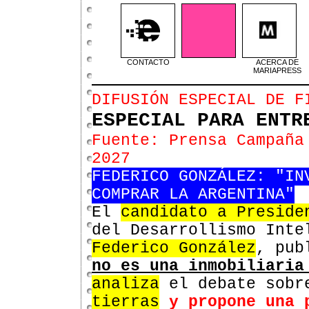
CONTACTO
ACERCA DE
MARIAPRESS
DIFUSIÓN ESPECIAL DE F
ESPECIAL PARA ENTR
Fuente: Prensa Campaña
2027
FEDERICO GONZÁLEZ: "IN
COMPRAR LA ARGENTINA"
El
candidato a Preside
del Desarrollismo Inte
Federico González
, pub
no es una inmobiliaria
analiza
el
debate
sobr
tierras
y propone una 