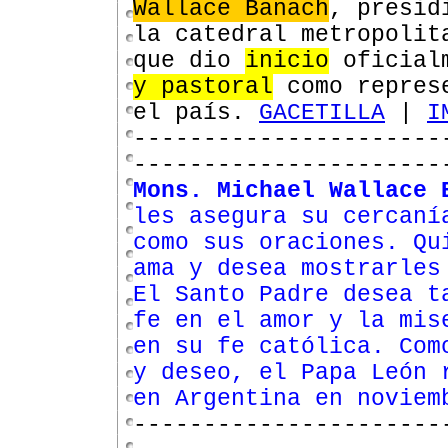
Wallace Banach
, presid
la catedral metropolit
que dio
inicio
oficial
y pastoral
como represe
el país.
GACETILLA
|
I
----------------------
----------------------
Mons. Michael Wallace 
les asegura su cercaní
como sus oraciones. Qu
ama y desea mostrarles
El Santo Padre desea t
fe en el amor y la mis
en su fe católica. Com
y deseo, el Papa León 
en Argentina en noviem
----------------------