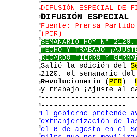
DIFUSIÓN ESPECIAL DE F
DIFUSIÓN ESPECIAL
Fuente: Prensa Partido
(PCR)
SEMANARIO HOY N° 2120.
TECHO Y TRABAJO ¡AJUST
RICARDO FIERRO Y GERMÁ
Salió la edición del
S
2120
, el
semanario
de
Revolucionario
(
PCR
).
y trabajo ¡Ajuste al c
----------------------
--------------------
El gobierno pretende a
extranjerización de la
el 6 de agosto en el S