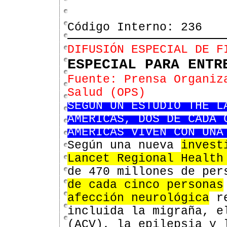
Código Interno: 236
DIFUSIÓN ESPECIAL DE F
ESPECIAL PARA ENTR
Fuente: Prensa Organiz
Salud (OPS)
SEGÚN UN ESTUDIO THE L
AMERICAS, DOS DE CADA 
AMÉRICAS VIVEN CON UNA
Según una nueva
invest
Lancet Regional Health
de 470 millones de per
de cada cinco personas
afección neurológica
re
incluida la migraña, e
(ACV), la epilepsia y 