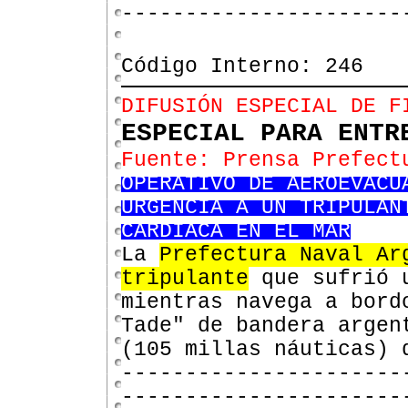
----------------------
Código Interno: 246
DIFUSIÓN ESPECIAL DE F
ESPECIAL PARA ENTR
Fuente: Prensa Prefect
OPERATIVO DE AEROEVACU
URGENCIA A UN TRIPULAN
CARDÍACA EN EL MAR
La
Prefectura Naval Ar
tripulante
que sufrió
mientras navega a bord
Tade" de bandera argen
(105 millas náuticas)
----------------------
----------------------